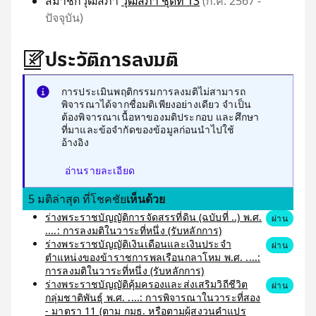
สมาชิกวุฒิสภา
วุฒิสภา ชุดที่ 13
(ก.ค. 2567 -
ปัจจุบัน)
ประวัติการลงมติ
การประเมินพฤติกรรมการลงมติไม่สามารถ
พิจารณาได้จากชื่อมติเพียงอย่างเดียว จำเป็น
ต้องพิจารณาเนื้อหาของมติประกอบ และศึกษา
ที่มาและข้อจำกัดของข้อมูลก่อนนำไปใช้
อ้างอิง
อ่านรายละเอียด
5 มติล่าสุด ที่โชคชัย
เห็นด้วย
ร่างพระราชบัญญัติการจัดสรรที่ดิน (ฉบับที่ ..) พ.ศ.
ผ่าน
....: การลงมติในวาระที่หนึ่ง (รับหลักการ)
ร่างพระราชบัญญัติเงินเดือนและเงินประจำ
ผ่าน
ตำแหน่งของข้าราชการพลเรือนกลาโหม พ.ศ. ....:
การลงมติในวาระที่หนึ่ง (รับหลักการ)
ร่างพระราชบัญญัติคุ้มครองและส่งเสริมวิถีชีวิต
ผ่าน
กลุ่มชาติพันธุ์ พ.ศ. ....: การพิจารณาในวาระที่สอง
- มาตรา 11 (ตาม กมธ. หรือตามผู้สงวนคำแปร