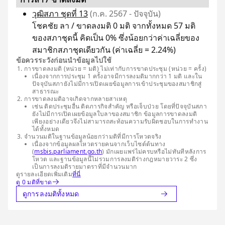
วุฒิสภา ชุดที่ 13
(ก.ค. 2567 - ปัจจุบัน)
โชคชัย ลา / ขาดลงมติ 0 มติ จากทั้งหมด 57 มติ
ของสภาชุดนี้ คิดเป็น 0% ซึ่งน้อยกว่าค่าเฉลี่ยของ
สมาชิกสภาชุดเดียวกัน (ค่าเฉลี่ย = 2.24%)
ข้อควรระวังก่อนนำข้อมูลไปใช้
การขาดลงมติ (หน่วย = มติ) ไม่เท่ากับการขาดประชุม (หน่วย = ครั้ง)
เนื่องจากการประชุม 1 ครั้งอาจมีการลงมติมากกว่า 1 มติ และใน
ปัจจุบันสภายังไม่มีการเปิดเผยข้อมูลการเข้าประชุมของสมาชิกสู่
สาธารณะ
การขาดลงมติอาจเกิดจากหลายสาเหตุ
เช่น ติดประชุมอื่น ติดภารกิจสำคัญ หรือเจ็บป่วย โดยที่ปัจจุบันสภา
ยังไม่มีการเปิดเผยข้อมูลใบลาของสมาชิก ข้อมูลการขาดลงมติ
เพียงอย่างเดียวจึงไม่สามารถสะท้อนความรับผิดชอบในการทำงาน
ได้ทั้งหมด
จำนวนมติในฐานข้อมูลน้อยกว่ามติที่มีการโหวตจริง
เนื่องจากข้อมูลผลโหวตรายคนจากเว็บไซต์ต้นทาง
(
msbis.parliament.go.th
) มักเผยแพร่ไม่ครบหรือไม่ทันทีหลังการ
โหวต และฐานข้อมูลนี้ไม่รวมการลงมติร่างกฎหมายวาระ 2 ซึ่ง
เป็นการลงมติรายมาตราที่มีจำนวนมาก
ดูรายละเอียดเพิ่มเติม
ที่นี่
ดู 0 มติที่ขาด
ดูการลงมติทั้งหมด