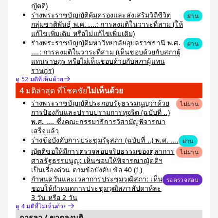
ญัตติ)
ร่างพระราชบัญญัติคุ้มครองและส่งเสริมวิถีชีวิต
ผ่าน
กลุ่มชาติพันธุ์ พ.ศ. ....: การลงมติในวาระที่สาม (ให้
แก้ไขเพิ่มเติม หรือไม่แก้ไขเพิ่มเติม)
ร่างพระราชบัญญัติมหาวิทยาลัยอุบลราชธานี พ.ศ.
ผ่าน
....: การลงมติในวาระที่สาม (เห็นชอบด้วยกับสภาผู้
แทนราษฎร หรือไม่เห็นชอบด้วยกับสภาผู้แทน
ราษฎร)
ดู 52 มติที่เห็นด้วย
4 มติล่าสุด ที่โชคชัย
ไม่เห็นด้วย
ร่างพระราชบัญญัติประกอบรัฐธรรมนูญว่าด้วย
ไม่ผ่าน
การป้องกันและปราบปรามการทุจริต (ฉบับที่ ..)
พ.ศ. .... ซึ่งคณะกรรมาธิการวิสามัญพิจารณา
เสร็จแล้ว
ร่างข้อบังคับการประชุมรัฐสภา (ฉบับที่ ..) พ.ศ. ....
ผ่าน
ญัตติขอให้มีการตรวจสอบจริยธรรมของตุลาการ
ไม่ผ่าน
ศาลรัฐธรรมนูญ: เห็นชอบให้พิจารณาญัตติฯ
เป็นเรื่องด่วน ตามข้อบังคับ ข้อ 40 (1)
กำหนดวันและเวลาการประชุมวุฒิสภา: เห็น
รอตรวจสอบ
ชอบให้กำหนดการประชุมวุฒิสภาสัปดาห์ละ
3 วัน หรือ 2 วัน
ดู 4 มติที่ไม่เห็นด้วย
การลา / ขาดลงมติ