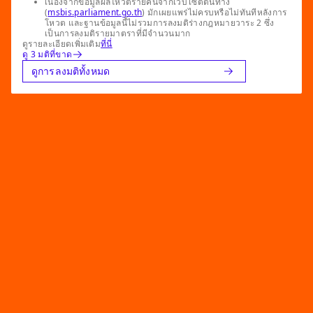
เนื่องจากข้อมูลผลโหวตรายคนจากเว็บไซต์ต้นทาง
(
msbis.parliament.go.th
) มักเผยแพร่ไม่ครบหรือไม่ทันทีหลังการ
โหวต และฐานข้อมูลนี้ไม่รวมการลงมติร่างกฎหมายวาระ 2 ซึ่ง
เป็นการลงมติรายมาตราที่มีจำนวนมาก
ดูรายละเอียดเพิ่มเติม
ที่นี่
ดู 3 มติที่ขาด
ดูการลงมติทั้งหมด