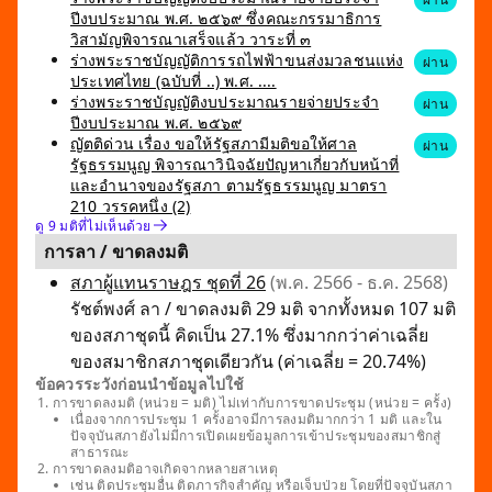
ปีงบประมาณ พ.ศ. ๒๕๖๙ ซึ่งคณะกรรมาธิการ
วิสามัญพิจารณาเสร็จแล้ว วาระที่ ๓
ร่างพระราชบัญญัติการรถไฟฟ้าขนส่งมวลชนแห่ง
ผ่าน
ประเทศไทย (ฉบับที่ ..) พ.ศ. ....
ร่างพระราชบัญญัติงบประมาณรายจ่ายประจำ
ผ่าน
ปีงบประมาณ พ.ศ. ๒๕๖๙
ญัตติด่วน เรื่อง ขอให้รัฐสภามีมติขอให้ศาล
ผ่าน
รัฐธรรมนูญ พิจารณาวินิจฉัยปัญหาเกี่ยวกับหน้าที่
และอำนาจของรัฐสภา ตามรัฐธรรมนูญ มาตรา
210 วรรคหนึ่ง (2)
ดู 9 มติที่ไม่เห็นด้วย
การลา / ขาดลงมติ
สภาผู้แทนราษฎร ชุดที่ 26
(พ.ค. 2566 - ธ.ค. 2568)
รัชต์พงศ์ ลา / ขาดลงมติ 29 มติ จากทั้งหมด 107 มติ
ของสภาชุดนี้ คิดเป็น 27.1% ซึ่งมากกว่าค่าเฉลี่ย
ของสมาชิกสภาชุดเดียวกัน (ค่าเฉลี่ย = 20.74%)
ข้อควรระวังก่อนนำข้อมูลไปใช้
การขาดลงมติ (หน่วย = มติ) ไม่เท่ากับการขาดประชุม (หน่วย = ครั้ง)
เนื่องจากการประชุม 1 ครั้งอาจมีการลงมติมากกว่า 1 มติ และใน
ปัจจุบันสภายังไม่มีการเปิดเผยข้อมูลการเข้าประชุมของสมาชิกสู่
สาธารณะ
การขาดลงมติอาจเกิดจากหลายสาเหตุ
เช่น ติดประชุมอื่น ติดภารกิจสำคัญ หรือเจ็บป่วย โดยที่ปัจจุบันสภา