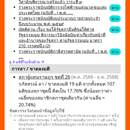
วิสามัญพิจารณาเสร็จแล้ว วาระที่ ๓
ร่างพระราชบัญญัติการรถไฟฟ้าขนส่งมวลชนแห่ง
ผ่าน
ประเทศไทย (ฉบับที่ ..) พ.ศ. ....
ร่างพระราชบัญญัติงบประมาณรายจ่ายประจำ
ผ่าน
ปีงบประมาณ พ.ศ. ๒๕๖๙
ญัตติด่วน เรื่อง ขอให้รัฐสภามีมติขอให้ศาล
ผ่าน
รัฐธรรมนูญ พิจารณาวินิจฉัยปัญหาเกี่ยวกับหน้าที่
และอำนาจของรัฐสภา ตามรัฐธรรมนูญ มาตรา
210 วรรคหนึ่ง (2)
ร่างพระราชบัญญัติภาษีสรรพสามิต (ฉบับที่ ..) พ.ศ.
ผ่าน
....
ดู 8 มติที่ไม่เห็นด้วย
การลา / ขาดลงมติ
สภาผู้แทนราษฎร ชุดที่ 26
(พ.ค. 2566 - ธ.ค. 2568)
รภัสสรณ์ ลา / ขาดลงมติ 19 มติ จากทั้งหมด 107
มติของสภาชุดนี้ คิดเป็น 17.76% ซึ่งน้อยกว่าค่า
เฉลี่ยของสมาชิกสภาชุดเดียวกัน (ค่าเฉลี่ย =
20.74%)
ข้อควรระวังก่อนนำข้อมูลไปใช้
การขาดลงมติ (หน่วย = มติ) ไม่เท่ากับการขาดประชุม (หน่วย = ครั้ง)
เนื่องจากการประชุม 1 ครั้งอาจมีการลงมติมากกว่า 1 มติ และใน
ปัจจุบันสภายังไม่มีการเปิดเผยข้อมูลการเข้าประชุมของสมาชิกสู่
สาธารณะ