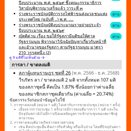
ปีงบประมาณ พ.ศ. ๒๕๖๙ ซึ่งคณะกรรมาธิการ
วิสามัญพิจารณาเสร็จแล้ว วาระที่ ๓
ร่างพระราชบัญญัติการรถไฟฟ้าขนส่งมวลชนแห่ง
ผ่าน
ประเทศไทย (ฉบับที่ ..) พ.ศ. ....
ร่างพระราชบัญญัติงบประมาณรายจ่ายประจำ
ผ่าน
ปีงบประมาณ พ.ศ. ๒๕๖๙
ญัตติด่วน เรื่อง ขอให้รัฐสภามีมติขอให้ศาล
ผ่าน
รัฐธรรมนูญ พิจารณาวินิจฉัยปัญหาเกี่ยวกับหน้าที่
และอำนาจของรัฐสภา ตามรัฐธรรมนูญ มาตรา
210 วรรคหนึ่ง (2)
ดู 9 มติที่ไม่เห็นด้วย
การลา / ขาดลงมติ
สภาผู้แทนราษฎร ชุดที่ 26
(พ.ค. 2566 - ธ.ค. 2568)
วีรภัทร ลา / ขาดลงมติ 2 มติ จากทั้งหมด 107 มติ
ของสภาชุดนี้ คิดเป็น 1.87% ซึ่งน้อยกว่าค่าเฉลี่ย
ของสมาชิกสภาชุดเดียวกัน (ค่าเฉลี่ย = 20.74%)
ข้อควรระวังก่อนนำข้อมูลไปใช้
การขาดลงมติ (หน่วย = มติ) ไม่เท่ากับการขาดประชุม (หน่วย = ครั้ง)
เนื่องจากการประชุม 1 ครั้งอาจมีการลงมติมากกว่า 1 มติ และใน
ปัจจุบันสภายังไม่มีการเปิดเผยข้อมูลการเข้าประชุมของสมาชิกสู่
สาธารณะ
การขาดลงมติอาจเกิดจากหลายสาเหตุ
เช่น ติดประชุมอื่น ติดภารกิจสำคัญ หรือเจ็บป่วย โดยที่ปัจจุบันสภา