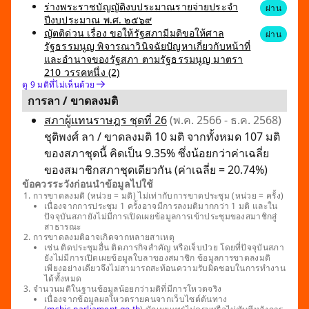
ร่างพระราชบัญญัติงบประมาณรายจ่ายประจำ
ผ่าน
ปีงบประมาณ พ.ศ. ๒๕๖๙
ญัตติด่วน เรื่อง ขอให้รัฐสภามีมติขอให้ศาล
ผ่าน
รัฐธรรมนูญ พิจารณาวินิจฉัยปัญหาเกี่ยวกับหน้าที่
และอำนาจของรัฐสภา ตามรัฐธรรมนูญ มาตรา
210 วรรคหนึ่ง (2)
ดู 9 มติที่ไม่เห็นด้วย
การลา / ขาดลงมติ
สภาผู้แทนราษฎร ชุดที่ 26
(พ.ค. 2566 - ธ.ค. 2568)
ชุติพงศ์ ลา / ขาดลงมติ 10 มติ จากทั้งหมด 107 มติ
ของสภาชุดนี้ คิดเป็น 9.35% ซึ่งน้อยกว่าค่าเฉลี่ย
ของสมาชิกสภาชุดเดียวกัน (ค่าเฉลี่ย = 20.74%)
ข้อควรระวังก่อนนำข้อมูลไปใช้
การขาดลงมติ (หน่วย = มติ) ไม่เท่ากับการขาดประชุม (หน่วย = ครั้ง)
เนื่องจากการประชุม 1 ครั้งอาจมีการลงมติมากกว่า 1 มติ และใน
ปัจจุบันสภายังไม่มีการเปิดเผยข้อมูลการเข้าประชุมของสมาชิกสู่
สาธารณะ
การขาดลงมติอาจเกิดจากหลายสาเหตุ
เช่น ติดประชุมอื่น ติดภารกิจสำคัญ หรือเจ็บป่วย โดยที่ปัจจุบันสภา
ยังไม่มีการเปิดเผยข้อมูลใบลาของสมาชิก ข้อมูลการขาดลงมติ
เพียงอย่างเดียวจึงไม่สามารถสะท้อนความรับผิดชอบในการทำงาน
ได้ทั้งหมด
จำนวนมติในฐานข้อมูลน้อยกว่ามติที่มีการโหวตจริง
เนื่องจากข้อมูลผลโหวตรายคนจากเว็บไซต์ต้นทาง