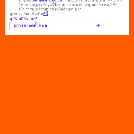
(
msbis.parliament.go.th
) มักเผยแพร่ไม่ครบหรือไม่ทันทีหลังการ
โหวต และฐานข้อมูลนี้ไม่รวมการลงมติร่างกฎหมายวาระ 2 ซึ่ง
เป็นการลงมติรายมาตราที่มีจำนวนมาก
ดูรายละเอียดเพิ่มเติม
ที่นี่
ดู 10 มติที่ขาด
ดูการลงมติทั้งหมด