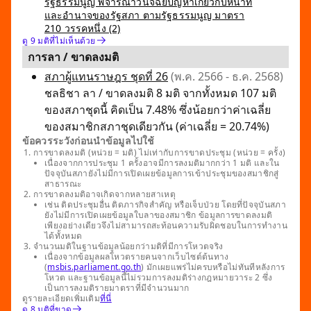
รัฐธรรมนูญ พิจารณาวินิจฉัยปัญหาเกี่ยวกับหน้าที่
และอำนาจของรัฐสภา ตามรัฐธรรมนูญ มาตรา
210 วรรคหนึ่ง (2)
ดู 9 มติที่ไม่เห็นด้วย
การลา / ขาดลงมติ
สภาผู้แทนราษฎร ชุดที่ 26
(พ.ค. 2566 - ธ.ค. 2568)
ชลธิชา ลา / ขาดลงมติ 8 มติ จากทั้งหมด 107 มติ
ของสภาชุดนี้ คิดเป็น 7.48% ซึ่งน้อยกว่าค่าเฉลี่ย
ของสมาชิกสภาชุดเดียวกัน (ค่าเฉลี่ย = 20.74%)
ข้อควรระวังก่อนนำข้อมูลไปใช้
การขาดลงมติ (หน่วย = มติ) ไม่เท่ากับการขาดประชุม (หน่วย = ครั้ง)
เนื่องจากการประชุม 1 ครั้งอาจมีการลงมติมากกว่า 1 มติ และใน
ปัจจุบันสภายังไม่มีการเปิดเผยข้อมูลการเข้าประชุมของสมาชิกสู่
สาธารณะ
การขาดลงมติอาจเกิดจากหลายสาเหตุ
เช่น ติดประชุมอื่น ติดภารกิจสำคัญ หรือเจ็บป่วย โดยที่ปัจจุบันสภา
ยังไม่มีการเปิดเผยข้อมูลใบลาของสมาชิก ข้อมูลการขาดลงมติ
เพียงอย่างเดียวจึงไม่สามารถสะท้อนความรับผิดชอบในการทำงาน
ได้ทั้งหมด
จำนวนมติในฐานข้อมูลน้อยกว่ามติที่มีการโหวตจริง
เนื่องจากข้อมูลผลโหวตรายคนจากเว็บไซต์ต้นทาง
(
msbis.parliament.go.th
) มักเผยแพร่ไม่ครบหรือไม่ทันทีหลังการ
โหวต และฐานข้อมูลนี้ไม่รวมการลงมติร่างกฎหมายวาระ 2 ซึ่ง
เป็นการลงมติรายมาตราที่มีจำนวนมาก
ดูรายละเอียดเพิ่มเติม
ที่นี่
ดู 8 มติที่ขาด