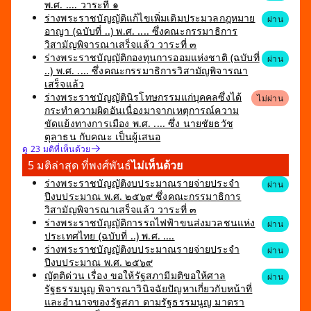
พ.ศ. .... วาระที่ ๑
ร่างพระราชบัญญัติแก้ไขเพิ่มเติมประมวลกฎหมาย
ผ่าน
อาญา (ฉบับที่ ..) พ.ศ. .... ซึ่งคณะกรรมาธิการ
วิสามัญพิจารณาเสร็จแล้ว วาระที่ ๓
ร่างพระราชบัญญัติกองทุนการออมแห่งชาติ (ฉบับที่
ผ่าน
..) พ.ศ. .... ซึ่งคณะกรรมาธิการวิสามัญพิจารณา
เสร็จแล้ว
ร่างพระราชบัญญัตินิรโทษกรรมแก่บุคคลซึ่งได้
ไม่ผ่าน
กระทำความผิดอันเนื่องมาจากเหตุการณ์ความ
ขัดแย้งทางการเมือง พ.ศ. .... ซึ่ง นายชัยธวัช
ตุลาธน กับคณะ เป็นผู้เสนอ
ดู 23 มติที่เห็นด้วย
5 มติล่าสุด ที่พงศ์พันธ์
ไม่เห็นด้วย
ร่างพระราชบัญญัติงบประมาณรายจ่ายประจำ
ผ่าน
ปีงบประมาณ พ.ศ. ๒๕๖๙ ซึ่งคณะกรรมาธิการ
วิสามัญพิจารณาเสร็จแล้ว วาระที่ ๓
ร่างพระราชบัญญัติการรถไฟฟ้าขนส่งมวลชนแห่ง
ผ่าน
ประเทศไทย (ฉบับที่ ..) พ.ศ. ....
ร่างพระราชบัญญัติงบประมาณรายจ่ายประจำ
ผ่าน
ปีงบประมาณ พ.ศ. ๒๕๖๙
ญัตติด่วน เรื่อง ขอให้รัฐสภามีมติขอให้ศาล
ผ่าน
รัฐธรรมนูญ พิจารณาวินิจฉัยปัญหาเกี่ยวกับหน้าที่
และอำนาจของรัฐสภา ตามรัฐธรรมนูญ มาตรา