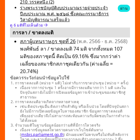
210 วรรคหนึ่ง (2)
ร่างพระราชบัญญัติงบประมาณรายจ่ายประจำ
ผ่าน
ปีงบประมาณ พ.ศ. ๒๕๖๘ ซึ่งคณะกรรมาธิการ
วิสามัญพิจารณาเสร็จแล้ว
ดู 6 มติที่ไม่เห็นด้วย
การลา / ขาดลงมติ
สภาผู้แทนราษฎร ชุดที่ 26
(พ.ค. 2566 - ธ.ค. 2568)
พงศ์พันธ์ ลา / ขาดลงมติ 74 มติ จากทั้งหมด 107
มติของสภาชุดนี้ คิดเป็น 69.16% ซึ่งมากกว่าค่า
เฉลี่ยของสมาชิกสภาชุดเดียวกัน (ค่าเฉลี่ย =
20.74%)
ข้อควรระวังก่อนนำข้อมูลไปใช้
การขาดลงมติ (หน่วย = มติ) ไม่เท่ากับการขาดประชุม (หน่วย = ครั้ง)
เนื่องจากการประชุม 1 ครั้งอาจมีการลงมติมากกว่า 1 มติ และใน
ปัจจุบันสภายังไม่มีการเปิดเผยข้อมูลการเข้าประชุมของสมาชิกสู่
สาธารณะ
การขาดลงมติอาจเกิดจากหลายสาเหตุ
เช่น ติดประชุมอื่น ติดภารกิจสำคัญ หรือเจ็บป่วย โดยที่ปัจจุบันสภา
ยังไม่มีการเปิดเผยข้อมูลใบลาของสมาชิก ข้อมูลการขาดลงมติ
เพียงอย่างเดียวจึงไม่สามารถสะท้อนความรับผิดชอบในการทำงาน
ได้ทั้งหมด
จำนวนมติในฐานข้อมูลน้อยกว่ามติที่มีการโหวตจริง
เนื่องจากข้อมูลผลโหวตรายคนจากเว็บไซต์ต้นทาง
(
msbis.parliament.go.th
) มักเผยแพร่ไม่ครบหรือไม่ทันทีหลังการ
โหวต และฐานข้อมูลนี้ไม่รวมการลงมติร่างกฎหมายวาระ 2 ซึ่ง