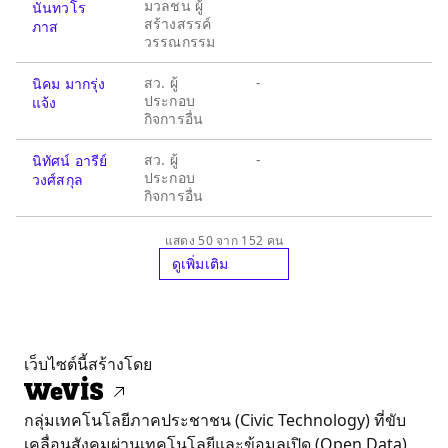
มวลชน ผู้
นันทวโร
สร้างสรรค์
ภาส
วรรณกรรม
สว. ผู้
-
นิคม มากรุ่ง
ประกอบ
แจ้ง
กิจการอื่น
สว. ผู้
-
นิทัศน์ อารีย์
ประกอบ
วงศ์สกุล
กิจการอื่น
แสดง 50 จาก 152 คน
ดูเพิ่มเติม
เว็บไซต์นี้สร้างโดย
กลุ่มเทคโนโลยีภาคประชาชน (Civic Technology) ที่ขับ
เคลื่อนสังคมผ่านเทคโนโลยีและข้อมูลเปิด (Open Data)