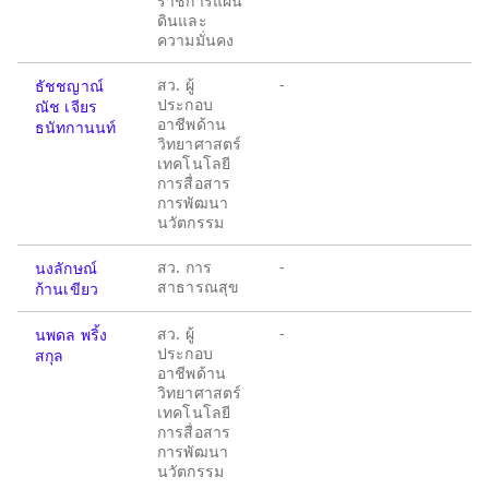
ราชการแผ่น
ดินและ
ความมั่นคง
สว. ผู้
-
ธัชชญาณ์
ประกอบ
ณัช เจียร
อาชีพด้าน
ธนัทกานนท์
วิทยาศาสตร์
เทคโนโลยี
การสื่อสาร
การพัฒนา
นวัตกรรม
สว. การ
-
นงลักษณ์
สาธารณสุข
ก้านเขียว
สว. ผู้
-
นพดล พริ้ง
ประกอบ
สกุล
อาชีพด้าน
วิทยาศาสตร์
เทคโนโลยี
การสื่อสาร
การพัฒนา
นวัตกรรม