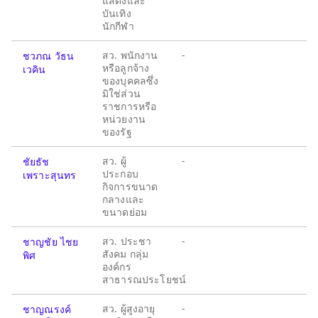
แสดงและ
บันเทิง
นักกีฬา
สว. พนักงาน
-
ชวภณ วัธน
หรือลูกจ้าง
เวคิน
ของบุคคลซึ่ง
มิใช่ส่วน
ราชการหรือ
หน่วยงาน
ของรัฐ
สว. ผู้
-
ชัยธัช
ประกอบ
เพราะสุนทร
กิจการขนาด
กลางและ
ขนาดย่อม
สว. ประชา
-
ชาญชัย ไชย
สังคม กลุ่ม
พิศ
องค์กร
สาธารณประโยชน์
สว. ผู้สูงอายุ
-
ชาญณรงค์