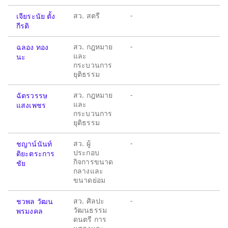
สว. สตรี
-
เจียระนัย ตั้ง
กีรติ
สว. กฎหมาย
-
ฉลอง ทอง
และ
นะ
กระบวนการ
ยุติธรรม
สว. กฎหมาย
-
ฉัตรวรรษ
และ
แสงเพชร
กระบวนการ
ยุติธรรม
สว. ผู้
-
ชญาน์นันท์
ประกอบ
ติยะตระการ
กิจการขนาด
ชัย
กลางและ
ขนาดย่อม
สว. ศิลปะ
-
ชวพล วัฒน
วัฒนธรรม
พรมงคล
ดนตรี การ