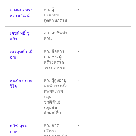
สว. ผู้
-
ตวงคุณ ทรง
ประกอบ
ธรรมวัฒน์
อุตสาหกรรม
สว. อาชีพทำ
-
เตชสิทธิ์ ชู
สวน
แก้ว
สว. สื่อสาร
-
เทวฤทธิ์ มณี
มวลชน ผู้
ฉาย
สร้างสรรค์
วรรณกรรม
สว. ผู้สูงอายุ
-
ธนภัทร ตวง
คนพิการหรือ
วิไล
ทุพพลภาพ
กลุ่ม
ชาติพันธุ์
กลุ่มอัต
ลักษณ์อื่น
สว. การ
-
ธวัช สุระ
บริหาร
บาล