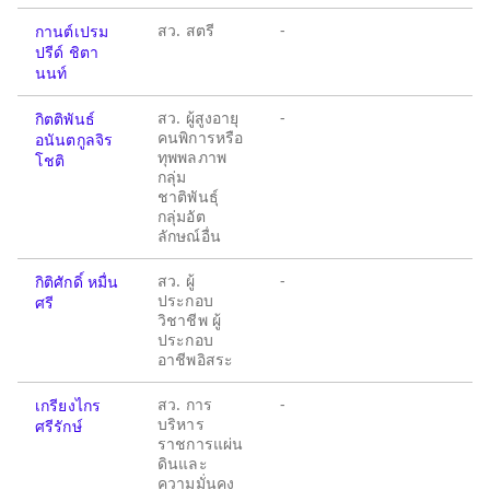
สว. สตรี
-
กานต์เปรม
ปรีด์ ชิตา
นนท์
สว. ผู้สูงอายุ
-
กิตติพันธ์
คนพิการหรือ
อนันตกูลจิร
ทุพพลภาพ
โชติ
กลุ่ม
ชาติพันธุ์
กลุ่มอัต
ลักษณ์อื่น
สว. ผู้
-
กิติศักดิ์ หมื่น
ประกอบ
ศรี
วิชาชีพ ผู้
ประกอบ
อาชีพอิสระ
สว. การ
-
เกรียงไกร
บริหาร
ศรีรักษ์
ราชการแผ่น
ดินและ
ความมั่นคง