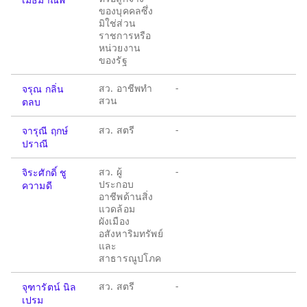
ของบุคคลซึ่ง
มิใช่ส่วน
ราชการหรือ
หน่วยงาน
ของรัฐ
สว. อาชีพทำ
-
จรุณ กลิ่น
สวน
ตลบ
สว. สตรี
-
จารุณี ฤกษ์
ปราณี
สว. ผู้
-
จิระศักดิ์ ชู
ประกอบ
ความดี
อาชีพด้านสิ่ง
แวดล้อม
ผังเมือง
อสังหาริมทรัพย์
และ
สาธารณูปโภค
สว. สตรี
-
จุฑารัตน์ นิล
เปรม