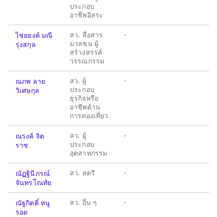
ประกอบ
อาชีพอิสระ
สว. สื่อสาร
-
ไชยยงค์ มณี
มวลชน ผู้
รุ่งสกุล
สร้างสรรค์
วรรณกรรม
สว. ผู้
-
ณภพ ลาย
ประกอบ
วิเศษกุล
ธุรกิจหรือ
อาชีพด้าน
การท่องเที่ยว
สว. ผู้
-
ณรงค์ จิต
ประกอบ
ราช
อุตสาหกรรม
สว. สตรี
-
ณัฏฐินีภรณ์
จันทรโณทัย
สว. อื่น ๆ
-
ณัฐกิตติ์ หนู
รอด