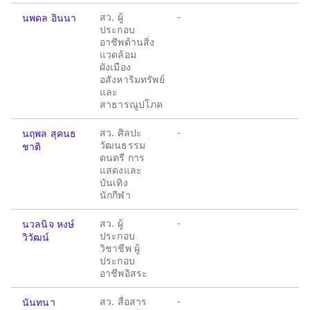
สว. ผู้
-
นพดล อินนา
ประกอบ
อาชีพด้านสิ่ง
แวดล้อม
ผังเมือง
อสังหาริมทรัพย์
และ
สาธารณูปโภค
สว. ศิลปะ
-
นฤพล สุคนธ
วัฒนธรรม
ชาติ
ดนตรี การ
แสดงและ
บันเทิง
นักกีฬา
สว. ผู้
-
นวลนิจ หงษ์
ประกอบ
วิวัฒน์
วิชาชีพ ผู้
ประกอบ
อาชีพอิสระ
สว. สื่อสาร
-
นันทนา