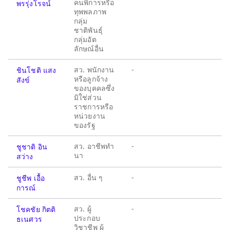
คนพิการหรือ
พรรุ่งโรจน์
ทุพพลภาพ
กลุ่ม
ชาติพันธุ์
กลุ่มอัต
ลักษณ์อื่น
สว. พนักงาน
-
ชินโชติ แสง
หรือลูกจ้าง
สังข์
ของบุคคลซึ่ง
มิใช่ส่วน
ราชการหรือ
หน่วยงาน
ของรัฐ
สว. อาชีพทำ
-
ชูชาติ อิน
นา
สว่าง
สว. อื่น ๆ
-
ชูชีพ เอื้อ
การณ์
สว. ผู้
-
โชคชัย กิตติ
ประกอบ
ธเนศวร
วิชาชีพ ผู้