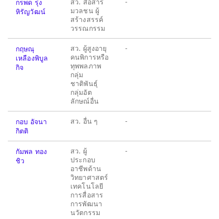
สว. สื่อสาร
-
กรพด รุ่ง
มวลชน ผู้
หิรัญวัฒน์
สร้างสรรค์
วรรณกรรม
สว. ผู้สูงอายุ
-
กฤษณุ
คนพิการหรือ
เหลืองพิบูล
ทุพพลภาพ
กิจ
กลุ่ม
ชาติพันธุ์
กลุ่มอัต
ลักษณ์อื่น
สว. อื่น ๆ
-
กอบ อัจนา
กิตติ
สว. ผู้
-
กัมพล ทอง
ประกอบ
ชิว
อาชีพด้าน
วิทยาศาสตร์
เทคโนโลยี
การสื่อสาร
การพัฒนา
นวัตกรรม