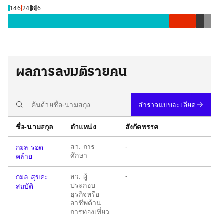
เห็นด้วย 146 คน
ไม่เห็นด้วย 24 คน
ไม่ลงคะแนนเสี
งดออกเสียง 8 
146
24
8
6
ผลการลงมติรายคน
สำรวจแบบละเอียด
ชื่อ-นามสกุล
ตำแหน่ง
สังกัดพรรค
สว. การ
-
กมล รอด
ศึกษา
คล้าย
สว. ผู้
-
กมล สุขคะ
ประกอบ
สมบัติ
ธุรกิจหรือ
อาชีพด้าน
การท่องเที่ยว