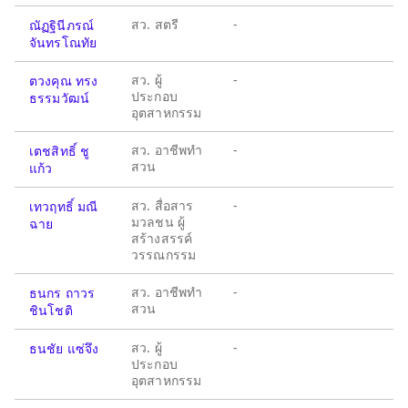
สว. สตรี
-
ณัฏฐินีภรณ์
จันทรโณทัย
สว. ผู้
-
ตวงคุณ ทรง
ประกอบ
ธรรมวัฒน์
อุตสาหกรรม
สว. อาชีพทำ
-
เตชสิทธิ์ ชู
สวน
แก้ว
สว. สื่อสาร
-
เทวฤทธิ์ มณี
มวลชน ผู้
ฉาย
สร้างสรรค์
วรรณกรรม
สว. อาชีพทำ
-
ธนกร ถาวร
สวน
ชินโชติ
สว. ผู้
-
ธนชัย แซ่จึง
ประกอบ
อุตสาหกรรม