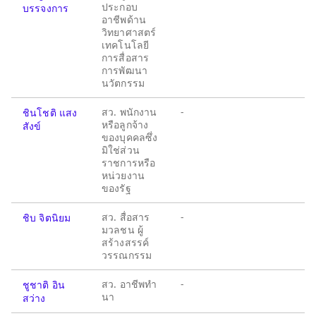
ประกอบ
บรรจงการ
อาชีพด้าน
วิทยาศาสตร์
เทคโนโลยี
การสื่อสาร
การพัฒนา
นวัตกรรม
สว. พนักงาน
-
ชินโชติ แสง
หรือลูกจ้าง
สังข์
ของบุคคลซึ่ง
มิใช่ส่วน
ราชการหรือ
หน่วยงาน
ของรัฐ
สว. สื่อสาร
-
ชิบ จิตนิยม
มวลชน ผู้
สร้างสรรค์
วรรณกรรม
สว. อาชีพทำ
-
ชูชาติ อิน
นา
สว่าง