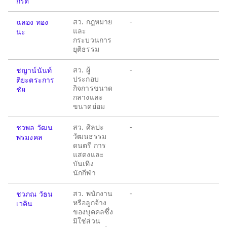
กีรติ
สว. กฎหมาย
-
ฉลอง ทอง
และ
นะ
กระบวนการ
ยุติธรรม
สว. ผู้
-
ชญาน์นันท์
ประกอบ
ติยะตระการ
กิจการขนาด
ชัย
กลางและ
ขนาดย่อม
สว. ศิลปะ
-
ชวพล วัฒน
วัฒนธรรม
พรมงคล
ดนตรี การ
แสดงและ
บันเทิง
นักกีฬา
สว. พนักงาน
-
ชวภณ วัธน
หรือลูกจ้าง
เวคิน
ของบุคคลซึ่ง
มิใช่ส่วน