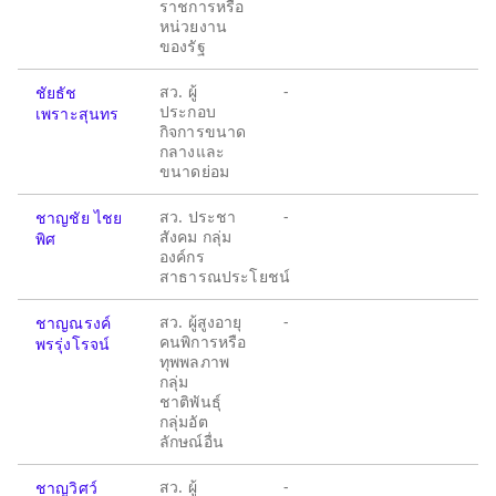
ราชการหรือ
หน่วยงาน
ของรัฐ
สว. ผู้
-
ชัยธัช
ประกอบ
เพราะสุนทร
กิจการขนาด
กลางและ
ขนาดย่อม
สว. ประชา
-
ชาญชัย ไชย
สังคม กลุ่ม
พิศ
องค์กร
สาธารณประโยชน์
สว. ผู้สูงอายุ
-
ชาญณรงค์
คนพิการหรือ
พรรุ่งโรจน์
ทุพพลภาพ
กลุ่ม
ชาติพันธุ์
กลุ่มอัต
ลักษณ์อื่น
สว. ผู้
-
ชาญวิศว์