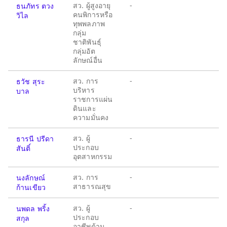
สว. ผู้สูงอายุ
-
ธนภัทร ตวง
คนพิการหรือ
วิไล
ทุพพลภาพ
กลุ่ม
ชาติพันธุ์
กลุ่มอัต
ลักษณ์อื่น
สว. การ
-
ธวัช สุระ
บริหาร
บาล
ราชการแผ่น
ดินและ
ความมั่นคง
สว. ผู้
-
ธารนี ปรีดา
ประกอบ
สันติ์
อุตสาหกรรม
สว. การ
-
นงลักษณ์
สาธารณสุข
ก้านเขียว
สว. ผู้
-
นพดล พริ้ง
ประกอบ
สกุล
อาชีพด้าน