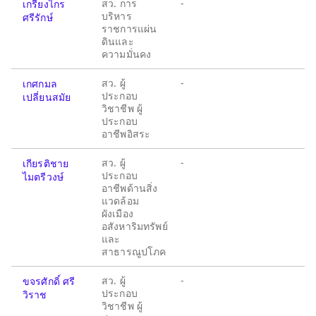
สว. การ
-
เกรียงไกร
บริหาร
ศรีรักษ์
ราชการแผ่น
ดินและ
ความมั่นคง
สว. ผู้
-
เกศกมล
ประกอบ
เปลี่ยนสมัย
วิชาชีพ ผู้
ประกอบ
อาชีพอิสระ
สว. ผู้
-
เกียรติชาย
ประกอบ
ไมตรีวงษ์
อาชีพด้านสิ่ง
แวดล้อม
ผังเมือง
อสังหาริมทรัพย์
และ
สาธารณูปโภค
สว. ผู้
-
ขจรศักดิ์ ศรี
ประกอบ
วิราช
วิชาชีพ ผู้