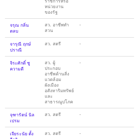
ราชการหรือ
หน่วยงาน
ของรัฐ
สว. อาชีพทำ
-
จรุณ กลิ่น
สวน
ตลบ
สว. สตรี
-
จารุณี ฤกษ์
ปราณี
สว. ผู้
-
จิระศักดิ์ ชู
ประกอบ
ความดี
อาชีพด้านสิ่ง
แวดล้อม
ผังเมือง
อสังหาริมทรัพย์
และ
สาธารณูปโภค
สว. สตรี
-
จุฑารัตน์ นิล
เปรม
สว. สตรี
-
เจียระนัย ตั้ง