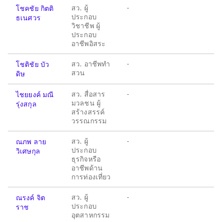
สว. ผู้
-
โชคชัย กิตติ
ประกอบ
ธเนศวร
วิชาชีพ ผู้
ประกอบ
อาชีพอิสระ
สว. อาชีพทำ
-
โชติชัย บัว
สวน
ดิษ
สว. สื่อสาร
-
ไชยยงค์ มณี
มวลชน ผู้
รุ่งสกุล
สร้างสรรค์
วรรณกรรม
สว. ผู้
-
ณภพ ลาย
ประกอบ
วิเศษกุล
ธุรกิจหรือ
อาชีพด้าน
การท่องเที่ยว
สว. ผู้
-
ณรงค์ จิต
ประกอบ
ราช
อุตสาหกรรม