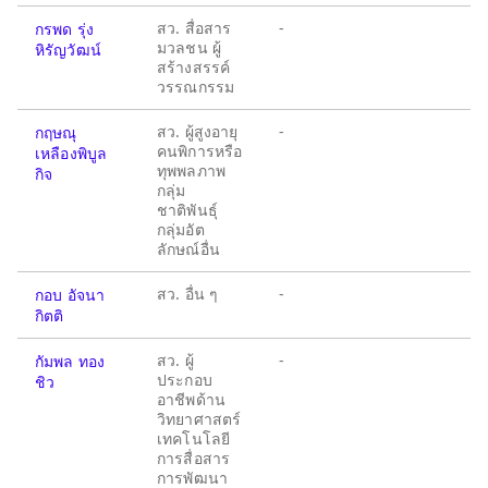
สว. สื่อสาร
-
กรพด รุ่ง
มวลชน ผู้
หิรัญวัฒน์
สร้างสรรค์
วรรณกรรม
สว. ผู้สูงอายุ
-
กฤษณุ
คนพิการหรือ
เหลืองพิบูล
ทุพพลภาพ
กิจ
กลุ่ม
ชาติพันธุ์
กลุ่มอัต
ลักษณ์อื่น
สว. อื่น ๆ
-
กอบ อัจนา
กิตติ
สว. ผู้
-
กัมพล ทอง
ประกอบ
ชิว
อาชีพด้าน
วิทยาศาสตร์
เทคโนโลยี
การสื่อสาร
การพัฒนา