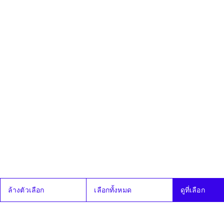
17
ร่างพระราช
ไม่ผ่าน
ไม่เห็นด้วย
ระบบฐา
ใบปร
มี.ค.
บัญญัติประกอบ
68
รัฐธรรมนูญว่า
ด้วยการป้องกัน
และปราบปราม
การทุจริต (ฉบับ
ที่ ..) พ.ศ. ....
ซึ่งคณะ
กรรมาธิการ
วิสามัญ
พิจารณาเสร็จ
แล้ว
19
ร่างพระราช
ผ่าน
เห็นด้วย
ระบบฐา
ใบปร
มี.ค.
บัญญัติควบคุม
68
เครื่องดื่ม
แอลกอฮอล์
(ฉบับที่ ..) พ.ศ.
.... ซึ่งคณะ
กรรมาธิการ
วิสามัญ
ล้างตัวเลือก
เลือกทั้งหมด
ดูที่เลือก
พิจารณาเสร็จ
แล้ว