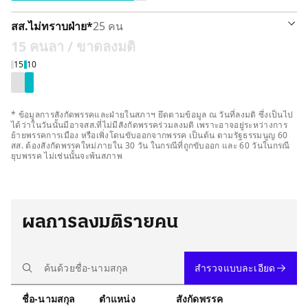
รายละเอียด
สส.ไม่ทราบฝ่าย
*
25 คน
15 คน
ลา / ขาดลงมติ
าดลงมติ 15 คน
เห็นด้วย 10 คน
15
10
* ข้อมูลการสังกัดพรรคและฝ่ายในสภาฯ ยึดตามข้อมูล ณ วันที่ลงมติ ซึ่งเป็นไป
ได้ว่าในวันนั้นมีอาจสส.ที่ไม่มีสังกัดพรรคร่วมลงมติ เพราะอาจอยู่ระหว่างการ
ย้ายพรรคการเมือง หรือเพิ่งโดนขับออกจากพรรค เป็นต้น ตามรัฐธรรมนูญ 60
สส. ต้องสังกัดพรรคใหม่ภายใน 30 วัน ในกรณีที่ถูกขับออก และ 60 วันในกรณี
ยุบพรรค ไม่เช่นนั้นจะพ้นสภาพ
ผลการลงมติรายคน
สำรวจแบบละเอียด
ชื่อ-นามสกุล
ตำแหน่ง
สังกัดพรรค