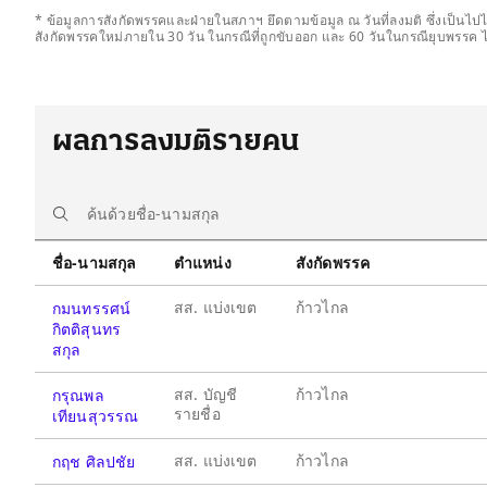
* ข้อมูลการสังกัดพรรคและฝ่ายในสภาฯ ยึดตามข้อมูล ณ วันที่ลงมติ ซึ่งเป็นไป
สังกัดพรรคใหม่ภายใน 30 วัน ในกรณีที่ถูกขับออก และ 60 วันในกรณียุบพรรค ไ
ผลการลงมติรายคน
ชื่อ-นามสกุล
ตำแหน่ง
สังกัดพรรค
สส. แบ่งเขต
ก้าวไกล
กมนทรรศน์
กิตติสุนทร
สกุล
สส. บัญชี
ก้าวไกล
กรุณพล
รายชื่อ
เทียนสุวรรณ
สส. แบ่งเขต
ก้าวไกล
กฤช ศิลปชัย