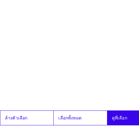
17
ร่างพระราช
ไม่ผ่าน
เห็นด้วย
ระบบฐา
ใบปร
มี.ค.
บัญญัติประกอบ
68
รัฐธรรมนูญว่า
ด้วยการป้องกัน
และปราบปราม
การทุจริต (ฉบับ
ที่ ..) พ.ศ. ....
ซึ่งคณะ
กรรมาธิการ
วิสามัญ
พิจารณาเสร็จ
แล้ว
19
ร่างพระราช
ผ่าน
เห็นด้วย
ระบบฐา
ใบปร
มี.ค.
บัญญัติควบคุม
68
เครื่องดื่ม
แอลกอฮอล์
(ฉบับที่ ..) พ.ศ.
.... ซึ่งคณะ
กรรมาธิการ
วิสามัญ
ล้างตัวเลือก
เลือกทั้งหมด
ดูที่เลือก
พิจารณาเสร็จ
แล้ว