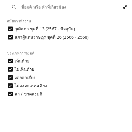
หน้าหลัก
นักการเมือง
พรเทพ ศิริโรจนกุล
ประวัติการลงมติ
สมัยการทำงาน
วุฒิสภา ชุดที่ 13 (2567 - ปัจจุบัน)
ประวัติการลงมติ
นาย พรเทพ ศิริโรจนกุล
สภาผู้แทนราษฎร ชุดที่ 26 (2566 - 2568)
การประเมินพฤติกรรมการลงมติไม่สามารถ
ประเภทการลงมติ
พิจารณาได้จากชื่อมติเพียงอย่างเดียว จำเป็นต้อง
พิจารณาเนื้อหาของมติประกอบ และศึกษาที่มาและ
เห็นด้วย
ข้อจำกัดของข้อมูลก่อนนำไปใช้อ้างอิง
ไม่เห็นด้วย
อ่านรายละเอียด
งดออกเสียง
ไม่ลงคะแนนเสียง
ลา / ขาดลงมติ
ดาวน์โหลดข้อมูล
ผลการลงมติรายคน