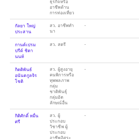
ธุรกิจหรือ
อาชีพด้าน
การท่องเที่ยว
สว. อาชีพทำ
-
กัลยา ใหญ่
นา
ประสาน
สว. สตรี
-
กานต์เปรม
ปรีด์ ชิตา
นนท์
สว. ผู้สูงอายุ
-
กิตติพันธ์
คนพิการหรือ
อนันตกูลจิร
ทุพพลภาพ
โชติ
กลุ่ม
ชาติพันธุ์
กลุ่มอัต
ลักษณ์อื่น
สว. ผู้
-
กิติศักดิ์ หมื่น
ประกอบ
ศรี
วิชาชีพ ผู้
ประกอบ
อาชีพอิสระ