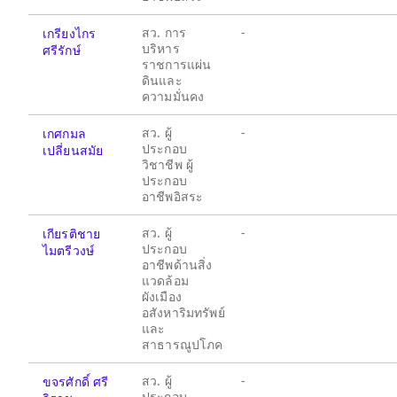
สว. การ
-
เกรียงไกร
บริหาร
ศรีรักษ์
ราชการแผ่น
ดินและ
ความมั่นคง
สว. ผู้
-
เกศกมล
ประกอบ
เปลี่ยนสมัย
วิชาชีพ ผู้
ประกอบ
อาชีพอิสระ
สว. ผู้
-
เกียรติชาย
ประกอบ
ไมตรีวงษ์
อาชีพด้านสิ่ง
แวดล้อม
ผังเมือง
อสังหาริมทรัพย์
และ
สาธารณูปโภค
สว. ผู้
-
ขจรศักดิ์ ศรี
ประกอบ