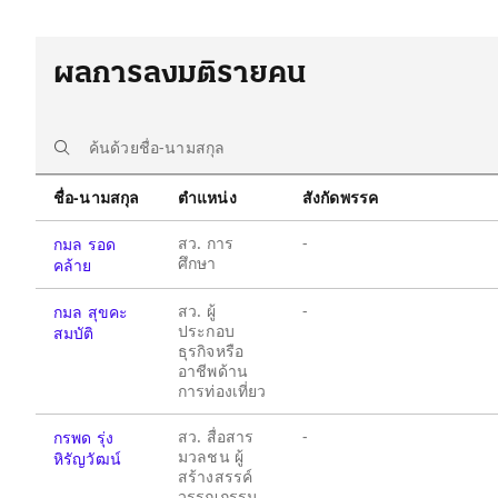
ผลการลงมติรายคน
ชื่อ-นามสกุล
ตำแหน่ง
สังกัดพรรค
สว. การ
-
กมล รอด
ศึกษา
คล้าย
สว. ผู้
-
กมล สุขคะ
ประกอบ
สมบัติ
ธุรกิจหรือ
อาชีพด้าน
การท่องเที่ยว
สว. สื่อสาร
-
กรพด รุ่ง
มวลชน ผู้
หิรัญวัฒน์
สร้างสรรค์
วรรณกรรม