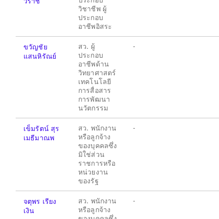
วิราช
วิชาชีพ ผู้
ประกอบ
อาชีพอิสระ
สว. ผู้
-
ขวัญชัย
ประกอบ
แสนหิรัณย์
อาชีพด้าน
วิทยาศาสตร์
เทคโนโลยี
การสื่อสาร
การพัฒนา
นวัตกรรม
สว. พนักงาน
-
เข็มรัตน์ สุร
หรือลูกจ้าง
เมธีมาณพ
ของบุคคลซึ่ง
มิใช่ส่วน
ราชการหรือ
หน่วยงาน
ของรัฐ
สว. พนักงาน
-
จตุพร เรียง
หรือลูกจ้าง
เงิน
ของบุคคลซึ่ง