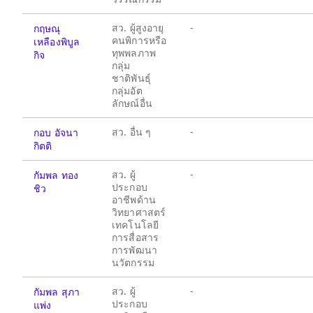
สว. ผู้สูงอายุ
-
กฤษณุ
คนพิการหรือ
เหลืองพิบูล
ทุพพลภาพ
กิจ
กลุ่ม
ชาติพันธุ์
กลุ่มอัต
ลักษณ์อื่น
สว. อื่น ๆ
-
กอบ อัจนา
กิตติ
สว. ผู้
-
กัมพล ทอง
ประกอบ
ชิว
อาชีพด้าน
วิทยาศาสตร์
เทคโนโลยี
การสื่อสาร
การพัฒนา
นวัตกรรม
สว. ผู้
-
กัมพล สุภา
ประกอบ
แพ่ง