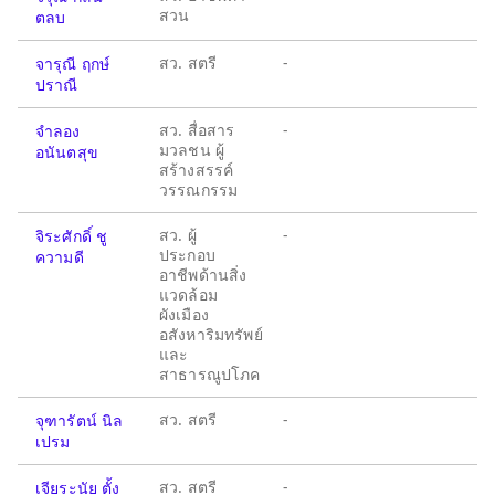
สวน
ตลบ
สว. สตรี
-
จารุณี ฤกษ์
ปราณี
สว. สื่อสาร
-
จำลอง
มวลชน ผู้
อนันตสุข
สร้างสรรค์
วรรณกรรม
สว. ผู้
-
จิระศักดิ์ ชู
ประกอบ
ความดี
อาชีพด้านสิ่ง
แวดล้อม
ผังเมือง
อสังหาริมทรัพย์
และ
สาธารณูปโภค
สว. สตรี
-
จุฑารัตน์ นิล
เปรม
สว. สตรี
-
เจียระนัย ตั้ง