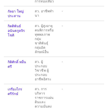
การท่องเที่ยว
สว. อาชีพทำ
-
กัลยา ใหญ่
นา
ประสาน
สว. ผู้สูงอายุ
-
กิตติพันธ์
คนพิการหรือ
อนันตกูลจิร
ทุพพลภาพ
โชติ
กลุ่ม
ชาติพันธุ์
กลุ่มอัต
ลักษณ์อื่น
สว. ผู้
-
กิติศักดิ์ หมื่น
ประกอบ
ศรี
วิชาชีพ ผู้
ประกอบ
อาชีพอิสระ
สว. การ
-
เกรียงไกร
บริหาร
ศรีรักษ์
ราชการแผ่น
ดินและ
ความมั่นคง