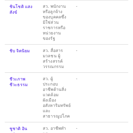
สว. พนักงาน
-
ชินโชติ แสง
หรือลูกจ้าง
สังข์
ของบุคคลซึ่ง
มิใช่ส่วน
ราชการหรือ
หน่วยงาน
ของรัฐ
สว. สื่อสาร
-
ชิบ จิตนิยม
มวลชน ผู้
สร้างสรรค์
วรรณกรรม
สว. ผู้
-
ชีวะภาพ
ประกอบ
ชีวะธรรม
อาชีพด้านสิ่ง
แวดล้อม
ผังเมือง
อสังหาริมทรัพย์
และ
สาธารณูปโภค
สว. อาชีพทำ
-
ชูชาติ อิน