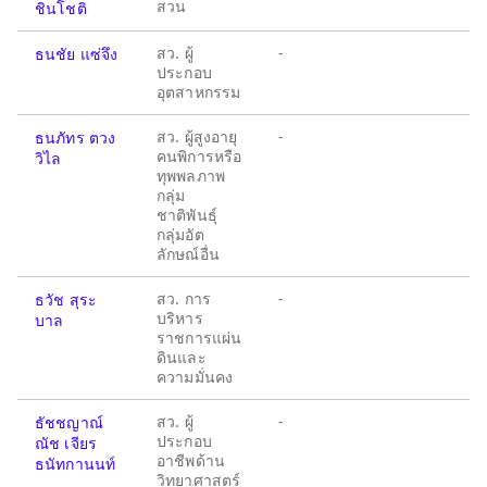
สวน
ชินโชติ
สว. ผู้
-
ธนชัย แซ่จึง
ประกอบ
อุตสาหกรรม
สว. ผู้สูงอายุ
-
ธนภัทร ตวง
คนพิการหรือ
วิไล
ทุพพลภาพ
กลุ่ม
ชาติพันธุ์
กลุ่มอัต
ลักษณ์อื่น
สว. การ
-
ธวัช สุระ
บริหาร
บาล
ราชการแผ่น
ดินและ
ความมั่นคง
สว. ผู้
-
ธัชชญาณ์
ประกอบ
ณัช เจียร
อาชีพด้าน
ธนัทกานนท์
วิทยาศาสตร์