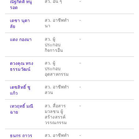
สว. อื่น ๆ
-
ณัฐกิตติ์ หนู
รอด
สว. อาชีพทำ
-
เดชา นุตา
นา
ลัย
สว. ผู้
-
แดง กองมา
ประกอบ
กิจการอื่น
สว. ผู้
-
ตวงคุณ ทรง
ประกอบ
ธรรมวัฒน์
อุตสาหกรรม
สว. อาชีพทำ
-
เตชสิทธิ์ ชู
สวน
แก้ว
สว. สื่อสาร
-
เทวฤทธิ์ มณี
มวลชน ผู้
ฉาย
สร้างสรรค์
วรรณกรรม
สว. อาชีพทำ
-
ธนกร ถาวร