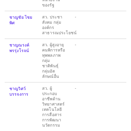
ของรัฐ
สว. ประชา
-
ชาญชัย ไชย
สังคม กลุ่ม
พิศ
องค์กร
สาธารณประโยชน์
สว. ผู้สูงอายุ
-
ชาญณรงค์
คนพิการหรือ
พรรุ่งโรจน์
ทุพพลภาพ
กลุ่ม
ชาติพันธุ์
กลุ่มอัต
ลักษณ์อื่น
สว. ผู้
-
ชาญวิศว์
ประกอบ
บรรจงการ
อาชีพด้าน
วิทยาศาสตร์
เทคโนโลยี
การสื่อสาร
การพัฒนา
นวัตกรรม