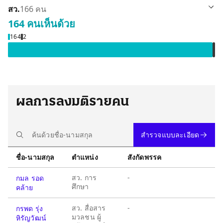
สว.
166 คน
164 คน
เห็นด้วย
เห็นด้วย 164 คน
งดออกเสียง
164
2
ผลการลงมติรายคน
สำรวจแบบละเอียด
ชื่อ-นามสกุล
ตำแหน่ง
สังกัดพรรค
สว. การ
-
กมล รอด
ศึกษา
คล้าย
สว. สื่อสาร
-
กรพด รุ่ง
มวลชน ผู้
หิรัญวัฒน์