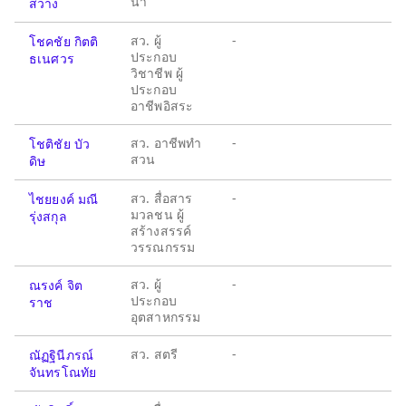
นา
สว่าง
สว. ผู้
-
โชคชัย กิตติ
ประกอบ
ธเนศวร
วิชาชีพ ผู้
ประกอบ
อาชีพอิสระ
สว. อาชีพทำ
-
โชติชัย บัว
สวน
ดิษ
สว. สื่อสาร
-
ไชยยงค์ มณี
มวลชน ผู้
รุ่งสกุล
สร้างสรรค์
วรรณกรรม
สว. ผู้
-
ณรงค์ จิต
ประกอบ
ราช
อุตสาหกรรม
สว. สตรี
-
ณัฏฐินีภรณ์
จันทรโณทัย