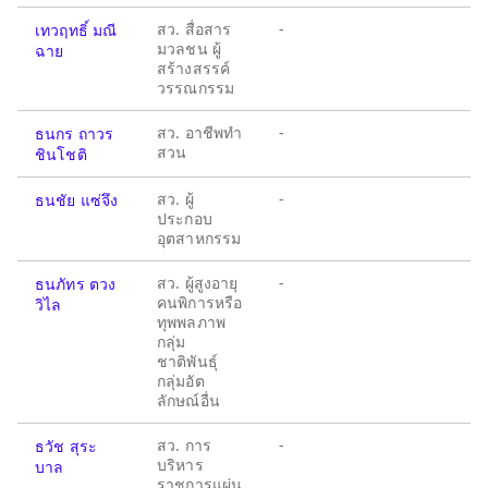
สว. สื่อสาร
-
เทวฤทธิ์ มณี
มวลชน ผู้
ฉาย
สร้างสรรค์
วรรณกรรม
สว. อาชีพทำ
-
ธนกร ถาวร
สวน
ชินโชติ
สว. ผู้
-
ธนชัย แซ่จึง
ประกอบ
อุตสาหกรรม
สว. ผู้สูงอายุ
-
ธนภัทร ตวง
คนพิการหรือ
วิไล
ทุพพลภาพ
กลุ่ม
ชาติพันธุ์
กลุ่มอัต
ลักษณ์อื่น
สว. การ
-
ธวัช สุระ
บริหาร
บาล
ราชการแผ่น