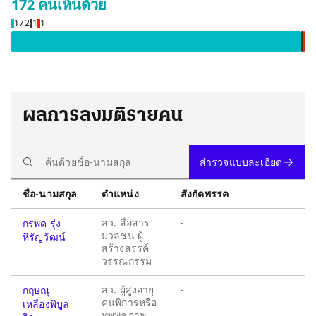
172 คน
เห็นด้วย
เห็นด้วย 172 คน
งดออกเสียง
ไม่เห็นด้ว
172
1
1
ผลการลงมติรายคน
สำรวจแบบละเอียด
ชื่อ-นามสกุล
ตำแหน่ง
สังกัดพรรค
สว. สื่อสาร
-
กรพด รุ่ง
มวลชน ผู้
หิรัญวัฒน์
สร้างสรรค์
วรรณกรรม
สว. ผู้สูงอายุ
-
กฤษณุ
คนพิการหรือ
เหลืองพิบูล
ทุพพลภาพ