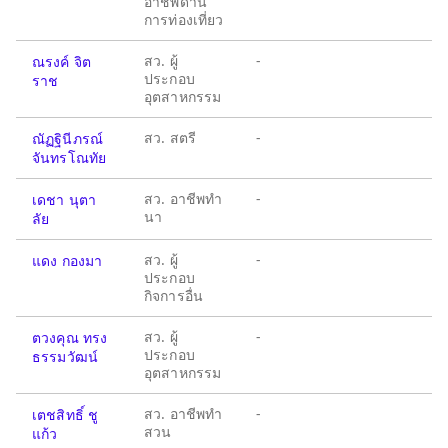
อาชีพด้าน
การท่องเที่ยว
สว. ผู้
-
ณรงค์ จิต
ประกอบ
ราช
อุตสาหกรรม
สว. สตรี
-
ณัฏฐินีภรณ์
จันทรโณทัย
สว. อาชีพทำ
-
เดชา นุตา
นา
ลัย
สว. ผู้
-
แดง กองมา
ประกอบ
กิจการอื่น
สว. ผู้
-
ตวงคุณ ทรง
ประกอบ
ธรรมวัฒน์
อุตสาหกรรม
สว. อาชีพทำ
-
เตชสิทธิ์ ชู
สวน
แก้ว