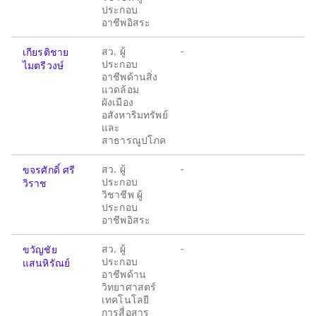
ประกอบ
อาชีพอิสระ
สว. ผู้
-
เกียรติชาย
ประกอบ
ไมตรีวงษ์
อาชีพด้านสิ่ง
แวดล้อม
ผังเมือง
อสังหาริมทรัพย์
และ
สาธารณูปโภค
สว. ผู้
-
ขจรศักดิ์ ศรี
ประกอบ
วิราช
วิชาชีพ ผู้
ประกอบ
อาชีพอิสระ
สว. ผู้
-
ขวัญชัย
ประกอบ
แสนหิรัณย์
อาชีพด้าน
วิทยาศาสตร์
เทคโนโลยี
การสื่อสาร