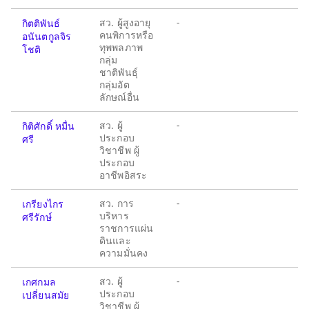
สว. ผู้สูงอายุ
-
กิตติพันธ์
คนพิการหรือ
อนันตกูลจิร
ทุพพลภาพ
โชติ
กลุ่ม
ชาติพันธุ์
กลุ่มอัต
ลักษณ์อื่น
สว. ผู้
-
กิติศักดิ์ หมื่น
ประกอบ
ศรี
วิชาชีพ ผู้
ประกอบ
อาชีพอิสระ
สว. การ
-
เกรียงไกร
บริหาร
ศรีรักษ์
ราชการแผ่น
ดินและ
ความมั่นคง
สว. ผู้
-
เกศกมล
ประกอบ
เปลี่ยนสมัย
วิชาชีพ ผู้