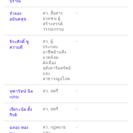
ปราณี
สว. สื่อสาร
-
จำลอง
มวลชน ผู้
อนันตสุข
สร้างสรรค์
วรรณกรรม
สว. ผู้
-
จิระศักดิ์ ชู
ประกอบ
ความดี
อาชีพด้านสิ่ง
แวดล้อม
ผังเมือง
อสังหาริมทรัพย์
และ
สาธารณูปโภค
สว. สตรี
-
จุฑารัตน์ นิล
เปรม
สว. สตรี
-
เจียระนัย ตั้ง
กีรติ
สว. กฎหมาย
-
ฉลอง ทอง
และ
นะ