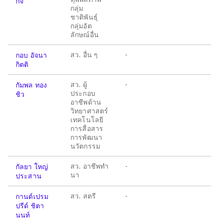
กิจ
กลุ่ม
ชาติพันธุ์
กลุ่มอัต
ลักษณ์อื่น
สว. อื่น ๆ
-
กอบ อัจนา
กิตติ
สว. ผู้
-
กัมพล ทอง
ประกอบ
ชิว
อาชีพด้าน
วิทยาศาสตร์
เทคโนโลยี
การสื่อสาร
การพัฒนา
นวัตกรรม
สว. อาชีพทำ
-
กัลยา ใหญ่
นา
ประสาน
สว. สตรี
-
กานต์เปรม
ปรีด์ ชิตา
นนท์