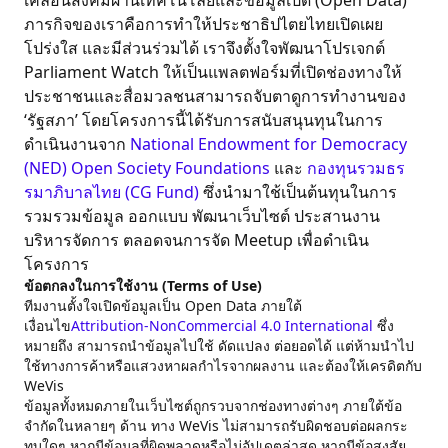
เคลื่อนสังคมผ่านเทคโนโลยีและข้อมูลเปิด (Open Data)
ภารกิจของเราคือการทำให้ประชาธิปไตยไทยเปิดเผย
โปร่งใส และมีส่วนร่วมได้ เราจึงตั้งใจพัฒนาโปรเจกต์
Parliament Watch ให้เป็นแพลตฟอร์มที่เปิดช่องทางให้
ประชาชนและสื่อมวลชนสามารถจับตาดูการทำงานของ
‘รัฐสภา’ โดยโครงการนี้ได้รับการสนับสนุนทุนในการ
ดำเนินงานจาก
National Endowment for Democracy
(NED)
Open Society Foundations
และ
กองทุนรวมธร
รมาภิบาลไทย (CG Fund)
ซึ่งนำมาใช้เป็นต้นทุนในการ
รวมรวมข้อมูล ออกแบบ พัฒนาเว็บไซต์ ประสานงาน
บริหารจัดการ ตลอดจนการจัด Meetup เพื่อดำเนิน
โครงการ
ข้อตกลงในการใช้งาน (Terms of Use)
ทีมงานตั้งใจเปิดข้อมูลเป็น Open Data ภายใต้
เงื่อนไข
Attribution-NonCommercial 4.0 International
ซึ่ง
หมายถึง สามารถนำข้อมูลไปใช้ ดัดแปลง ต่อยอดได้ แต่ห้ามนำไป
ใช้ทางการค้าหรือแสวงหาผลกำไรจากผลงาน และต้องให้เครดิตกับ
WeVis
ข้อมูลทั้งหมดภายในเว็บไซต์ถูกรวบจากช่องทางต่างๆ ภายใต้ข้อ
จำกัดในหลายๆ ด้าน ทาง WeVis ไม่สามารถรับผิดชอบต่อผลกระ
ทบใดๆ หากมีข้อมูลที่ผิดพลาดหรือไม่อัปเดตล่าสุด หากมีข้อสงสัย