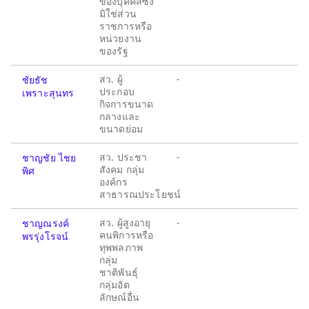
ของบุคคลซึ่ง
มิใช่ส่วน
ราชการหรือ
หน่วยงาน
ของรัฐ
สว. ผู้
-
ชัยธัช
ประกอบ
เพราะสุนทร
กิจการขนาด
กลางและ
ขนาดย่อม
สว. ประชา
-
ชาญชัย ไชย
สังคม กลุ่ม
พิศ
องค์กร
สาธารณประโยชน์
สว. ผู้สูงอายุ
-
ชาญณรงค์
คนพิการหรือ
พรรุ่งโรจน์
ทุพพลภาพ
กลุ่ม
ชาติพันธุ์
กลุ่มอัต
ลักษณ์อื่น