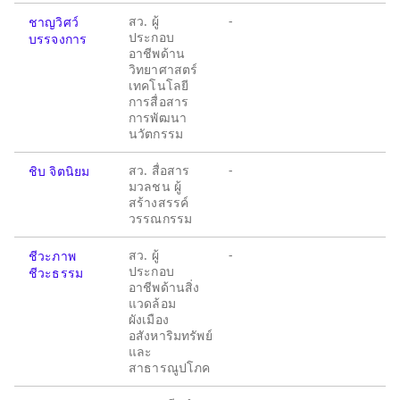
สว. ผู้
-
ชาญวิศว์
ประกอบ
บรรจงการ
อาชีพด้าน
วิทยาศาสตร์
เทคโนโลยี
การสื่อสาร
การพัฒนา
นวัตกรรม
สว. สื่อสาร
-
ชิบ จิตนิยม
มวลชน ผู้
สร้างสรรค์
วรรณกรรม
สว. ผู้
-
ชีวะภาพ
ประกอบ
ชีวะธรรม
อาชีพด้านสิ่ง
แวดล้อม
ผังเมือง
อสังหาริมทรัพย์
และ
สาธารณูปโภค