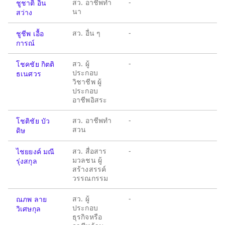
สว. อาชีพทำ
-
ชูชาติ อิน
นา
สว่าง
สว. อื่น ๆ
-
ชูชีพ เอื้อ
การณ์
สว. ผู้
-
โชคชัย กิตติ
ประกอบ
ธเนศวร
วิชาชีพ ผู้
ประกอบ
อาชีพอิสระ
สว. อาชีพทำ
-
โชติชัย บัว
สวน
ดิษ
สว. สื่อสาร
-
ไชยยงค์ มณี
มวลชน ผู้
รุ่งสกุล
สร้างสรรค์
วรรณกรรม
สว. ผู้
-
ณภพ ลาย
ประกอบ
วิเศษกุล
ธุรกิจหรือ