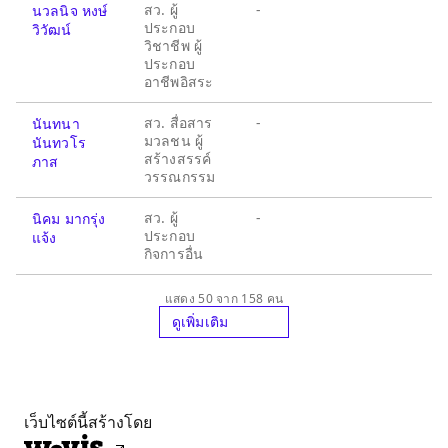
สว. ผู้
-
นวลนิจ หงษ์
ประกอบ
วิวัฒน์
วิชาชีพ ผู้
ประกอบ
อาชีพอิสระ
สว. สื่อสาร
-
นันทนา
มวลชน ผู้
นันทวโร
สร้างสรรค์
ภาส
วรรณกรรม
สว. ผู้
-
นิคม มากรุ่ง
ประกอบ
แจ้ง
กิจการอื่น
แสดง 50 จาก 158 คน
ดูเพิ่มเติม
เว็บไซต์นี้สร้างโดย