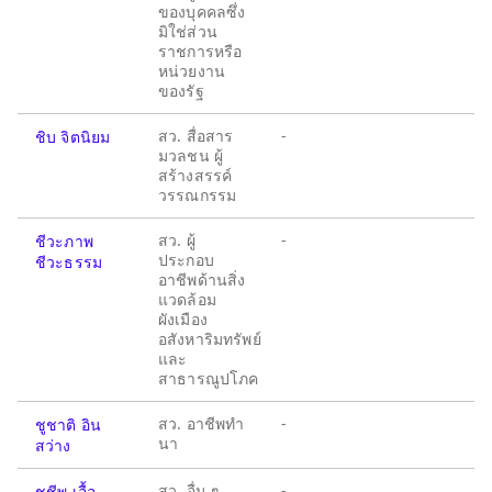
ของบุคคลซึ่ง
มิใช่ส่วน
ราชการหรือ
หน่วยงาน
ของรัฐ
สว. สื่อสาร
-
ชิบ จิตนิยม
มวลชน ผู้
สร้างสรรค์
วรรณกรรม
สว. ผู้
-
ชีวะภาพ
ประกอบ
ชีวะธรรม
อาชีพด้านสิ่ง
แวดล้อม
ผังเมือง
อสังหาริมทรัพย์
และ
สาธารณูปโภค
สว. อาชีพทำ
-
ชูชาติ อิน
นา
สว่าง
สว. อื่น ๆ
-
ชูชีพ เอื้อ