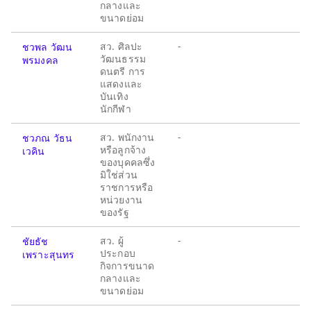
กลางและ
ขนาดย่อม
สว. ศิลปะ
-
ชวพล วัฒน
วัฒนธรรม
พรมงคล
ดนตรี การ
แสดงและ
บันเทิง
นักกีฬา
สว. พนักงาน
-
ชวภณ วัธน
หรือลูกจ้าง
เวคิน
ของบุคคลซึ่ง
มิใช่ส่วน
ราชการหรือ
หน่วยงาน
ของรัฐ
สว. ผู้
-
ชัยธัช
ประกอบ
เพราะสุนทร
กิจการขนาด
กลางและ
ขนาดย่อม