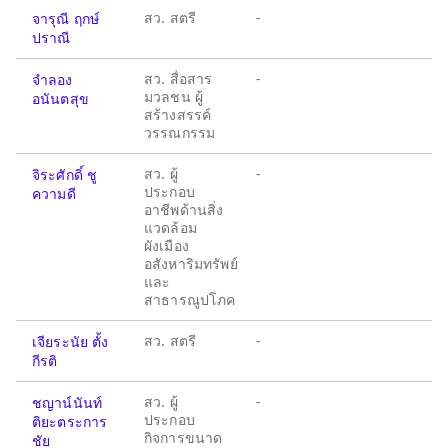
สว. สตรี
-
จารุณี ฤกษ์
ปราณี
สว. สื่อสาร
-
จำลอง
มวลชน ผู้
อนันตสุข
สร้างสรรค์
วรรณกรรม
สว. ผู้
-
จิระศักดิ์ ชู
ประกอบ
ความดี
อาชีพด้านสิ่ง
แวดล้อม
ผังเมือง
อสังหาริมทรัพย์
และ
สาธารณูปโภค
สว. สตรี
-
เจียระนัย ตั้ง
กีรติ
สว. ผู้
-
ชญาน์นันท์
ประกอบ
ติยะตระการ
กิจการขนาด
ชัย