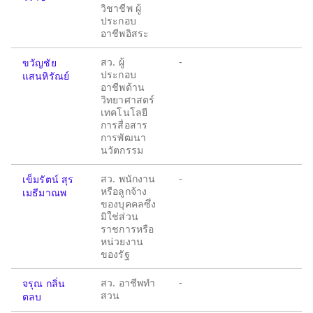
วิชาชีพ ผู้
ประกอบ
อาชีพอิสระ
สว. ผู้
-
ขวัญชัย
ประกอบ
แสนหิรัณย์
อาชีพด้าน
วิทยาศาสตร์
เทคโนโลยี
การสื่อสาร
การพัฒนา
นวัตกรรม
สว. พนักงาน
-
เข็มรัตน์ สุร
หรือลูกจ้าง
เมธีมาณพ
ของบุคคลซึ่ง
มิใช่ส่วน
ราชการหรือ
หน่วยงาน
ของรัฐ
สว. อาชีพทำ
-
จรุณ กลิ่น
สวน
ตลบ