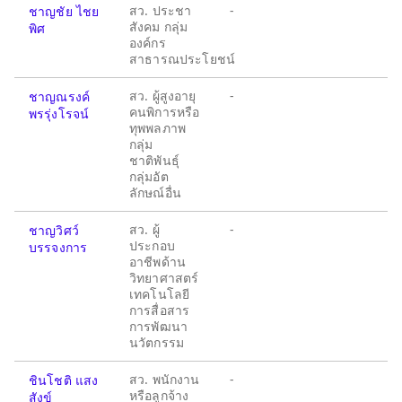
สว. ประชา
-
ชาญชัย ไชย
สังคม กลุ่ม
พิศ
องค์กร
สาธารณประโยชน์
สว. ผู้สูงอายุ
-
ชาญณรงค์
คนพิการหรือ
พรรุ่งโรจน์
ทุพพลภาพ
กลุ่ม
ชาติพันธุ์
กลุ่มอัต
ลักษณ์อื่น
สว. ผู้
-
ชาญวิศว์
ประกอบ
บรรจงการ
อาชีพด้าน
วิทยาศาสตร์
เทคโนโลยี
การสื่อสาร
การพัฒนา
นวัตกรรม
สว. พนักงาน
-
ชินโชติ แสง
หรือลูกจ้าง
สังข์