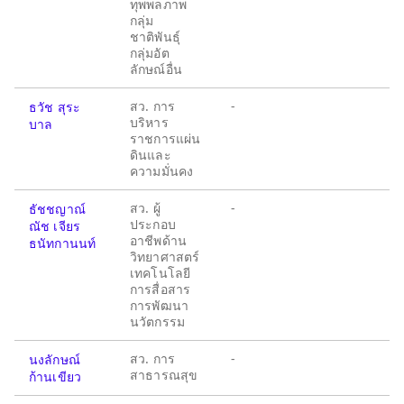
ทุพพลภาพ
กลุ่ม
ชาติพันธุ์
กลุ่มอัต
ลักษณ์อื่น
สว. การ
-
ธวัช สุระ
บริหาร
บาล
ราชการแผ่น
ดินและ
ความมั่นคง
สว. ผู้
-
ธัชชญาณ์
ประกอบ
ณัช เจียร
อาชีพด้าน
ธนัทกานนท์
วิทยาศาสตร์
เทคโนโลยี
การสื่อสาร
การพัฒนา
นวัตกรรม
สว. การ
-
นงลักษณ์
สาธารณสุข
ก้านเขียว