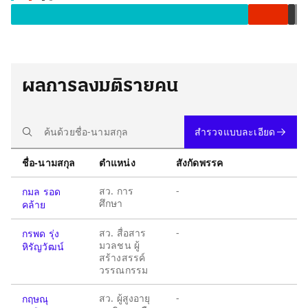
ผลการลงมติรายคน
สำรวจแบบละเอียด
ชื่อ-นามสกุล
ตำแหน่ง
สังกัดพรรค
สว. การ
-
กมล รอด
ศึกษา
คล้าย
สว. สื่อสาร
-
กรพด รุ่ง
มวลชน ผู้
หิรัญวัฒน์
สร้างสรรค์
วรรณกรรม
สว. ผู้สูงอายุ
-
กฤษณุ