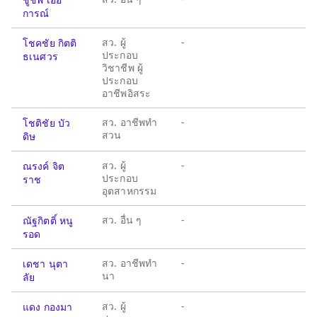
การณ์
สว. ผู้
-
โชคชัย กิตติ
ประกอบ
ธเนศวร
วิชาชีพ ผู้
ประกอบ
อาชีพอิสระ
สว. อาชีพทำ
-
โชติชัย บัว
สวน
ดิษ
สว. ผู้
-
ณรงค์ จิต
ประกอบ
ราช
อุตสาหกรรม
สว. อื่น ๆ
-
ณัฐกิตติ์ หนู
รอด
สว. อาชีพทำ
-
เดชา นุตา
นา
ลัย
สว. ผู้
-
แดง กองมา