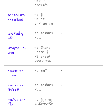
ประกอบ
กิจการอื่น
สว. ผู้
-
ตวงคุณ ทรง
ประกอบ
ธรรมวัฒน์
อุตสาหกรรม
สว. อาชีพทำ
-
เตชสิทธิ์ ชู
สวน
แก้ว
สว. สื่อสาร
-
เทวฤทธิ์ มณี
มวลชน ผู้
ฉาย
สร้างสรรค์
วรรณกรรม
สว. สตรี
-
ธณตศกร บุ
ราคม
สว. อาชีพทำ
-
ธนกร ถาวร
สวน
ชินโชติ
สว. ผู้สูงอายุ
-
ธนภัทร ตวง
คนพิการหรือ
วิไล