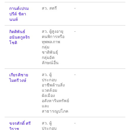
สว. สตรี
-
กานต์เปรม
ปรีด์ ชิตา
นนท์
สว. ผู้สูงอายุ
-
กิตติพันธ์
คนพิการหรือ
อนันตกูลจิร
ทุพพลภาพ
โชติ
กลุ่ม
ชาติพันธุ์
กลุ่มอัต
ลักษณ์อื่น
สว. ผู้
-
เกียรติชาย
ประกอบ
ไมตรีวงษ์
อาชีพด้านสิ่ง
แวดล้อม
ผังเมือง
อสังหาริมทรัพย์
และ
สาธารณูปโภค
สว. ผู้
-
ขจรศักดิ์ ศรี
ประกอบ
วิราช