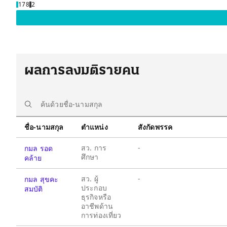
178
2
ผลการลงมติรายคน
ชื่อ-นามสกุล
ตำแหน่ง
สังกัดพรรค
สว. การ
-
กมล รอด
ศึกษา
คล้าย
สว. ผู้
-
กมล สุขคะ
ประกอบ
สมบัติ
ธุรกิจหรือ
อาชีพด้าน
การท่องเที่ยว