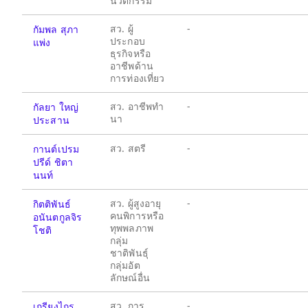
นวัตกรรม
สว. ผู้
-
กัมพล สุภา
ประกอบ
แพ่ง
ธุรกิจหรือ
อาชีพด้าน
การท่องเที่ยว
สว. อาชีพทำ
-
กัลยา ใหญ่
นา
ประสาน
สว. สตรี
-
กานต์เปรม
ปรีด์ ชิตา
นนท์
สว. ผู้สูงอายุ
-
กิตติพันธ์
คนพิการหรือ
อนันตกูลจิร
ทุพพลภาพ
โชติ
กลุ่ม
ชาติพันธุ์
กลุ่มอัต
ลักษณ์อื่น
สว. การ
-
เกรียงไกร