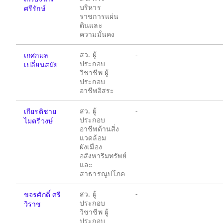
บริหาร
ศรีรักษ์
ราชการแผ่น
ดินและ
ความมั่นคง
สว. ผู้
-
เกศกมล
ประกอบ
เปลี่ยนสมัย
วิชาชีพ ผู้
ประกอบ
อาชีพอิสระ
สว. ผู้
-
เกียรติชาย
ประกอบ
ไมตรีวงษ์
อาชีพด้านสิ่ง
แวดล้อม
ผังเมือง
อสังหาริมทรัพย์
และ
สาธารณูปโภค
สว. ผู้
-
ขจรศักดิ์ ศรี
ประกอบ
วิราช
วิชาชีพ ผู้
ประกอบ