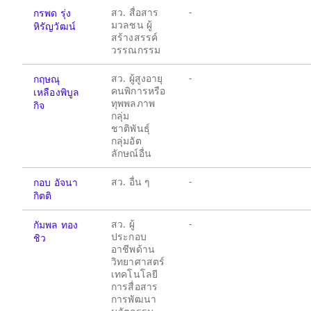
สว. สื่อสาร
-
กรพด รุ่ง
มวลชน ผู้
หิรัญวัฒน์
สร้างสรรค์
วรรณกรรม
สว. ผู้สูงอายุ
-
กฤษณุ
คนพิการหรือ
เหลืองพิบูล
ทุพพลภาพ
กิจ
กลุ่ม
ชาติพันธุ์
กลุ่มอัต
ลักษณ์อื่น
สว. อื่น ๆ
-
กอบ อัจนา
กิตติ
สว. ผู้
-
กัมพล ทอง
ประกอบ
ชิว
อาชีพด้าน
วิทยาศาสตร์
เทคโนโลยี
การสื่อสาร
การพัฒนา