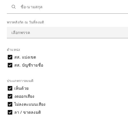
หน้าหลัก
การลงมติ
พรรคสังกัด ณ วันที่ลงมติ
ผลการลงมติรายคน
ร่างพระราชบัญญัติแก้ไขเพิ่มเติมประมวลกฎหมายวิธีพิ
หมายเหตุ: ข้อมูลตำแหน่งและสังกัดพรรค ยึดตามวันที่ลงมติ
ตำแหน่ง
ดาวน์โหลดข้อมูล
สส. แบ่งเขต
ผลการลงมติรายคน
สส. บัญชีรายชื่อ
ประเภทการลงมติ
เห็นด้วย
ชื่อ-นามสกุล
งดออกเสียง
ไม่ลงคะแนนเสียง
ลา / ขาดลงมติ
กมนทรรศน์ กิตติสุนทรสกุล