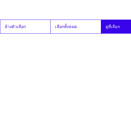
สส. แบ่ง
ประชาชน
ตรัยวรรธน์
เห็นด้วย
เขต
อิ่มใจ
สส. แบ่ง
ประชาชน
ทวิวงศ์ โตทวิ
เห็นด้วย
ล้างตัวเลือก
เลือกทั้งหมด
ดูที่เลือก
เขต
วงศ์