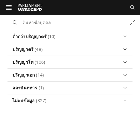
หน้าหลัก
นักการเมือง
สภาผู้แทนราษฎร ชุดที่ 27
รายชื่อสมาชิก
ต่ำกว่าปริญญาตรี
(10)
รายชื่อสภาผู้แทนราษฎร ชุดที่ 27
ปริญญาตรี
(48)
ชุดที่ 27 | 2569
ดาวน์โหลดข้อมูล
ปริญญาโท
(106)
รายชื่อสมาชิก
ปริญญาเอก
(14)
สถาบันทหาร
(1)
แบ่งตาม
ไม่พบข้อมูล
(327)
พรรค
จังหวัด
เพศสภาพ
รุ่นอายุ
การศึกษา
ต่ำกว่าปริญญาตรี