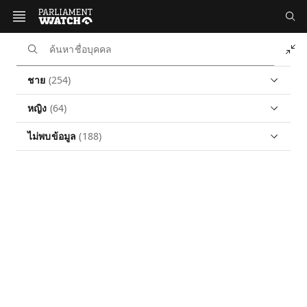
หน้าหลัก
นักการเมือง
สภาผู้แทนราษฎร ชุดที่ 27
รายชื่อสมาชิก
ชาย
(254)
รายชื่อสภาผู้แทนราษฎร ชุดที่ 27
หญิง
(64)
ชุดที่ 27 | 2569
ดาวน์โหลดข้อมูล
ไม่พบข้อมูล
(188)
รายชื่อสมาชิก
แบ่งตาม
พรรค
จังหวัด
เพศสภาพ
รุ่นอายุ
การศึกษา
ชาย